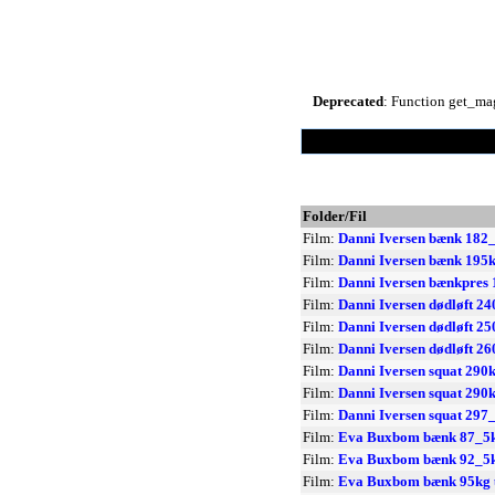
Deprecated
: Function get_ma
Folder/Fil
Film:
Danni Iversen bænk 182
Film:
Danni Iversen bænk 195
Film:
Danni Iversen bænkpres
Film:
Danni Iversen dødløft 2
Film:
Danni Iversen dødløft 2
Film:
Danni Iversen dødløft 2
Film:
Danni Iversen squat 290
Film:
Danni Iversen squat 290
Film:
Danni Iversen squat 297
Film:
Eva Buxbom bænk 87_5k
Film:
Eva Buxbom bænk 92_5k
Film:
Eva Buxbom bænk 95kg 