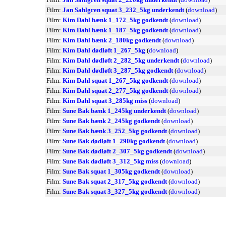
Film:
Jan Sahlgren squat 3_232_5kg underkendt
(
download
)
Film:
Kim Dahl bænk 1_172_5kg godkendt
(
download
)
Film:
Kim Dahl bænk 1_187_5kg godkendt
(
download
)
Film:
Kim Dahl bænk 2_180kg godkendt
(
download
)
Film:
Kim Dahl dødløft 1_267_5kg
(
download
)
Film:
Kim Dahl dødløft 2_282_5kg underkendt
(
download
)
Film:
Kim Dahl dødløft 3_287_5kg godkendt
(
download
)
Film:
Kim Dahl squat 1_267_5kg godkendt
(
download
)
Film:
Kim Dahl squat 2_277_5kg godkendt
(
download
)
Film:
Kim Dahl squat 3_285kg miss
(
download
)
Film:
Sune Bak bænk 1_245kg underkendt
(
download
)
Film:
Sune Bak bænk 2_245kg godkendt
(
download
)
Film:
Sune Bak bænk 3_252_5kg godkendt
(
download
)
Film:
Sune Bak dødløft 1_290kg godkendt
(
download
)
Film:
Sune Bak dødløft 2_307_5kg godkendt
(
download
)
Film:
Sune Bak dødløft 3_312_5kg miss
(
download
)
Film:
Sune Bak squat 1_305kg godkendt
(
download
)
Film:
Sune Bak squat 2_317_5kg godkendt
(
download
)
Film:
Sune Bak squat 3_327_5kg godkendt
(
download
)