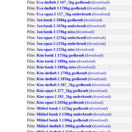
Film:
Eva dødløft 2 167_5kg godkendt
(
download
)
Film:
Eva dødløft 3 170kg godkendt
(
download
)
Film:
Eva squat 2 157_5kg underkendt
(
download
)
Film:
Jan bænk 1 160kg godkendt
(
download
)
Film:
Jan bænk 2 165kg underkendt
(
download
)
Film:
Jan bænk 3 170kg miss
(
download
)
Film:
Jan squat 1 225kg underkendt
(
download
)
Film:
Jan squat 2 225kg underkendt
(
download
)
Film:
Jan squat 3 225kg miss
(
download
)
Film:
Kim bænk 1 175kg godkendt
(
download
)
Film:
Kim bænk 2 180kg miss
(
download
)
Film:
Kim bænk 3 180kg miss
(
download
)
Film:
Kim dødløft 1 270kg godkendt
(
download
)
Film:
Kim dødløft 2 285kg godkendt
(
download
)
Film:
Kim dødløft 3 287_5kg godkendt
(
download
)
Film:
Kim squat 1 277_5kg godkendt
(
download
)
Film:
Kim squat 2 292_5kg underkendt
(
download
)
Film:
Kim squat 3 295kg godkendt
(
download
)
Film:
Mikkel bænk 1 125kg godkendt
(
download
)
Film:
Mikkel bænk 2 130kg underkendt
(
download
)
Film:
Mikkel bænk 3 130kg godkendt
(
download
)
Film:
Mikkel dødløft 1 200kg godkendt
(
download
)
Film:
Mikkel dødløft 2 215kg godkendt
(
download
)