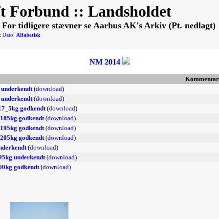
t Forbund :: Landsholdet
. For tidligere stævner se Aarhus AK's Arkiv (Pt. nedlagt)
|
:
Dato
Alfabetisk
NM 2014
Kommentar
 underkendt
(
download
)
 underkendt
(
download
)
117_5kg godkendt
(
download
)
g 185kg godkendt
(
download
)
g 195kg godkendt
(
download
)
g 205kg godkendt
(
download
)
underkendt
(
download
)
195kg underkendt
(
download
)
200kg godkendt
(
download
)