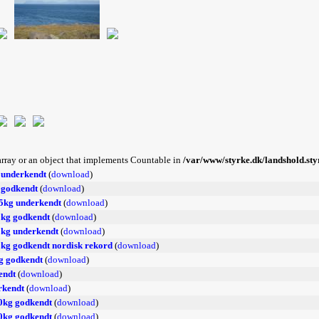
 array or an object that implements Countable in
/var/www/styrke.dk/landshold.styr
 underkendt
(
download
)
 godkendt
(
download
)
5kg underkendt
(
download
)
0kg godkendt
(
download
)
5kg underkendt
(
download
)
0kg godkendt nordisk rekord
(
download
)
kg godkendt
(
download
)
endt
(
download
)
rkendt
(
download
)
30kg godkendt
(
download
)
40kg godkendt
(
download
)