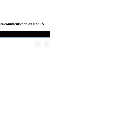
nts/comments.php
on line
15
<
>