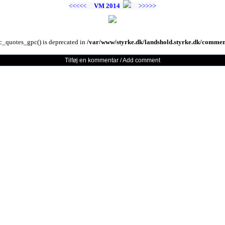
<<<<<
VM 2014
>>>>>
c_quotes_gpc() is deprecated in
/var/www/styrke.dk/landshold.styrke.dk/comme
Tilføj en kommentar / Add comment